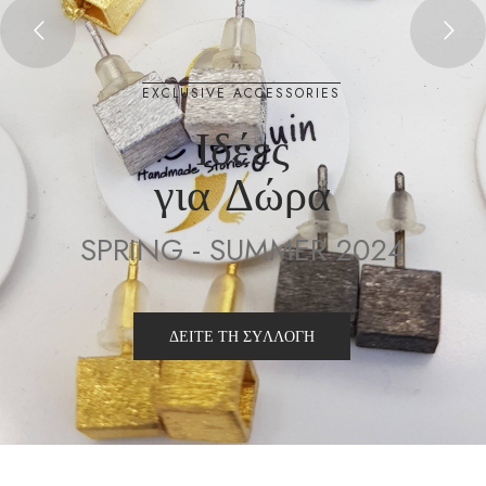
E
X
C
L
U
S
I
V
E
A
C
C
E
S
S
O
R
I
E
S
Ι
δ
έ
ε
ς
γ
ι
α
Δ
ώ
ρ
α
S
P
R
I
N
G
-
S
U
M
M
E
R
2
0
2
4
Δ
Ε
Ί
Τ
Ε
Τ
Η
Σ
Υ
Λ
Λ
Ο
Γ
Η