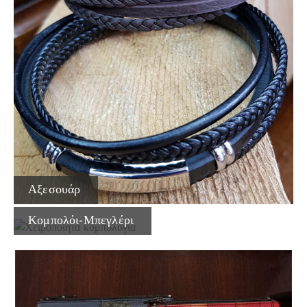
Αξεσουάρ
Κομπολόι-Μπεγλέρι