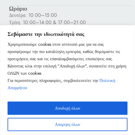
Ωράριο
Δευτέρα: 10:00–15:00
Τρίτη: 10:00–14:00 & 17:00–21:00
Τετάρτη: 10:00–15:00
Σεβόμαστε την ιδιωτικότητά σας
Πέμπτη: 10:00–14:00 & 17:00–21:00
Παρασκευή: 10:00–14:00 & 17:00–21:00
Χρησιμοποιούμε cookies στον ιστότοπό μας για να σας
Σάββατο: 10:00–15:00
προσφέρουμε την πιο κατάλληλη εμπειρία, καθώς θυμόμαστε τις
Κυριακή: Κλειστά
προτιμήσεις σας και τις επαναλαμβανόμενες επισκέψεις σας.
Κάνοντας κλικ στην επιλογή "Αποδοχή όλων", συναινείτε στη χρήση
Πληροφορίες
ΟΛΩΝ των cookies.
Για περισσότερες πληροφορίες, συμβουλευτείτε την
Πολιτική
Απορρήτου
Αποδοχή όλων
Απόριψη όλων