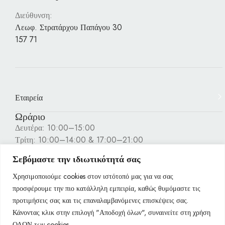
Διεύθυνση:
Λεωφ. Στρατάρχου Παπάγου 30
157 71
Εταιρεία
Ωράριο
Δευτέρα: 10:00–15:00
Τρίτη: 10:00–14:00 & 17:00–21:00
Τετάρτη: 10:00–15:00
Σεβόμαστε την ιδιωτικότητά σας
Πέμπτη: 10:00–14:00 & 17:00–21:00
Παρασκευή: 10:00–14:00 & 17:00–21:00
Χρησιμοποιούμε cookies στον ιστότοπό μας για να σας
Σάββατο: 10:00–15:00
προσφέρουμε την πιο κατάλληλη εμπειρία, καθώς θυμόμαστε τις
Κυριακή: Κλειστά
προτιμήσεις σας και τις επαναλαμβανόμενες επισκέψεις σας.
Κάνοντας κλικ στην επιλογή "Αποδοχή όλων", συναινείτε στη χρήση
Πληροφορίες
ΟΛΩΝ των cookies.