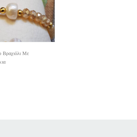
ο Βραχιόλι Με
κια