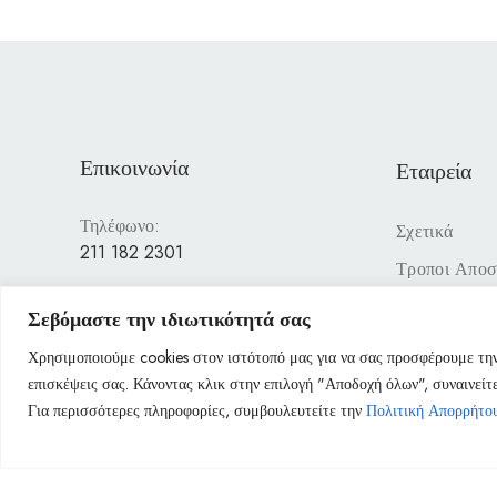
Επικοινωνία
Εταιρεία
Τηλέφωνο:
Σχετικά
211 182 2301
Τροποι Απο
Email:
Ωράριο
Σεβόμαστε την ιδιωτικότητά σας
info@dame.gr
Δευτέρα: 10
Τρίτη: 10:0
Χρησιμοποιούμε cookies στον ιστότοπό μας για να σας προσφέρουμε την
Διεύθυνση:
Τετάρτη: 10
επισκέψεις σας. Κάνοντας κλικ στην επιλογή "Αποδοχή όλων", συναινεί
Λεωφ. Στρατάρχου Παπάγου 30
Πέμπτη: 10:
Για περισσότερες πληροφορίες, συμβουλευτείτε την
Πολιτική Απορρήτο
157 71
Παρασκευή: 
Σάββατο: 10
Κυριακή: Κλε