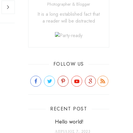
Photographer & Blogger
It is a long established fact that
a reader will be distracted
FOLLOW US
RECENT POST
Hello world!
ΑΠΡΊΛΙΟΣ 7, 2023