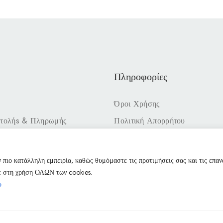
Πληροφορίες
Όροι Χρήσης
στολήs & Πληρωμής
Πολιτική Απορρήτου
:00–15:00
0–14:00 & 17:00–21:00
 πιο κατάλληλη εμπειρία, καθώς θυμόμαστε τις προτιμήσεις σας και τις επα
:00–15:00
τε στη χρήση ΟΛΩΝ των cookies.
00–14:00 & 17:00–21:00
υ
10:00–14:00 & 17:00–21:00
:00–15:00
ιστά