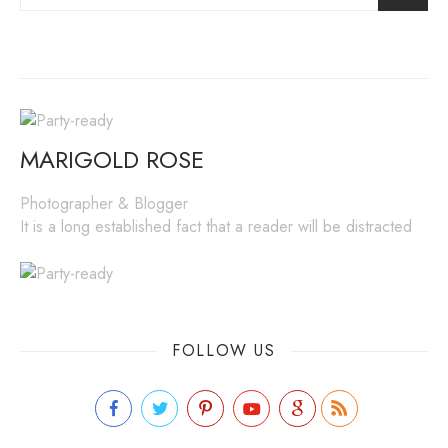
MARIGOLD ROSE
Photographer & Blogger
It is a long established fact that a reader will be distracted
FOLLOW US